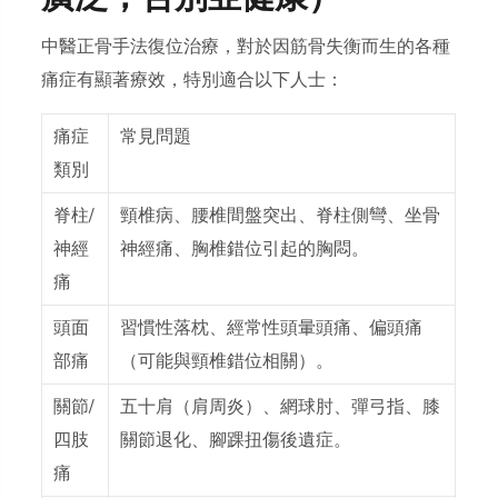
中醫正骨手法復位治療，對於因筋骨失衡而生的各種
痛症有顯著療效，特別適合以下人士：
痛症
常見問題
類別
脊柱/
頸椎病、腰椎間盤突出、脊柱側彎、坐骨
神經
神經痛、胸椎錯位引起的胸悶。
痛
頭面
習慣性落枕、經常性頭暈頭痛、偏頭痛
部痛
（可能與頸椎錯位相關）。
關節/
五十肩（肩周炎）、網球肘、彈弓指、膝
四肢
關節退化、腳踝扭傷後遺症。
痛