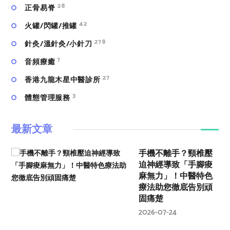
28
正骨易脊
42
火罐/閃罐/推罐
278
針灸/溫針灸/小針刀
7
⾳頻療癒
27
香港九龍木星中醫診所
3
體態管理服務
最新文章
手機不離手？頸椎壓
迫神經導致「手腳痠
麻無力」！中醫特色
療法助您徹底告別頑
固痛楚
2026-07-24