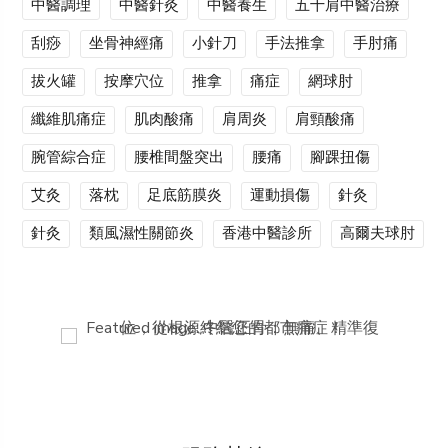
中醫調理
中醫針灸
中醫養生
五十肩中醫治療
刮痧
坐骨神經痛
小針刀
手法推拿
手肘痛
拔火罐
按摩穴位
推拿
痛症
網球肘
纖維肌痛症
肌肉酸痛
肩周炎
肩頸酸痛
腕管綜合症
腰椎間盤突出
腰痛
腳踝扭傷
艾灸
落枕
足底筋膜炎
運動損傷
針灸
針灸
類風濕性關節炎
香港中醫診所
高爾夫球肘