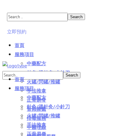
立即預約
首頁
服務項目
中藥配方
針灸/溫針灸/小針刀
首頁
火罐/閃罐/推罐
服務項目
手法推拿
中藥配方
正骨易脊
針灸/溫針灸/小針刀
⾳頻療癒
火罐/閃罐/推罐
排毒服務
手法推拿
中醫埋線
正骨易脊