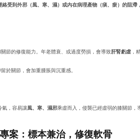
經絡受到外邪（風、寒、濕）或內在病理產物（痰、瘀）的阻滯
和關節的修復能力。年老體衰、或過度勞損，會導致
肝腎虧虛
，
滯留於關節，會加重腫脹與沉重感。
冷氣，容易讓
風、寒、濕邪
乘虛而入，侵襲已經虛弱的膝關節，
專案：標本兼治，修復軟骨