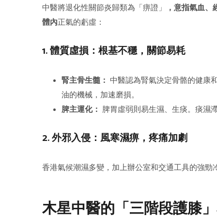
中醫將退化性關節炎歸類為「痹證」
，意指氣血、
體內
正氣的虧虛：
1. 體質虛損：根基不穩，關節易耗
腎主骨生髓：
中醫認為腎氣決定骨骼的健康
油的機械，加速磨損。
脾主運化：
脾胃虛弱則易生濕、生痰。痰濕
2. 外邪入侵：風寒濕痹，疼痛加劇
香港氣候潮濕多變，加上辦公室和交通工具的強勁
木星中醫的「三階段護膝」