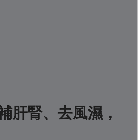
補肝腎、去風濕，