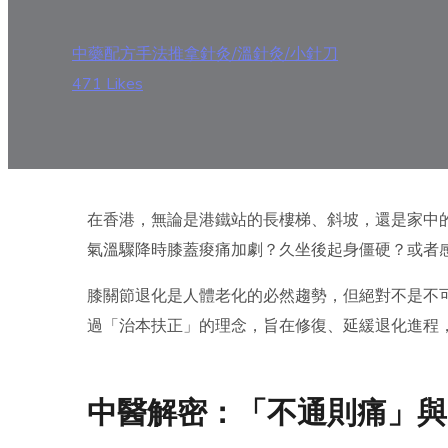
中藥配方
手法推拿
針灸/溫針灸/小針刀
471
Likes
在香港，無論是港鐵站的長樓梯、斜坡，還是家中的幾級
氣溫驟降時膝蓋痠痛加劇？久坐後起身僵硬？或者
膝關節退化是人體老化的必然趨勢，但絕對不是不
過「治本扶正」的理念，旨在修復、延緩退化進程
中醫解密：「不通則痛」與