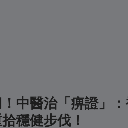
刀！中醫治「痹證」：
重拾穩健步伐！