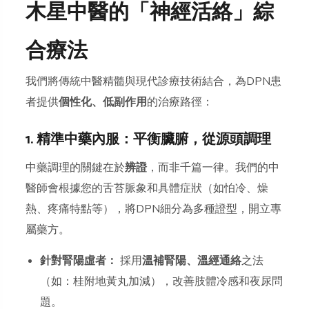
木星中醫的「神經活絡」綜
合療法
我們將傳統中醫精髓與現代診療技術結合，為DPN患
者提供
個性化、低副作用
的治療路徑：
1. 精準中藥內服：平衡臟腑，從源頭調理
中藥調理的關鍵在於
辨證
，而非千篇一律。我們的中
醫師會根據您的舌苔脈象和具體症狀（如怕冷、燥
熱、疼痛特點等），將DPN細分為多種證型，開立專
屬藥方。
針對腎陽虛者：
採用
溫補腎陽、溫經通絡
之法
（如：桂附地黃丸加減），改善肢體冷感和夜尿問
題。