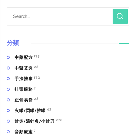
分類
173
中藥配方
28
中醫艾灸
172
手法推拿
7
排毒服務
28
正骨易脊
42
火罐/閃罐/推罐
278
針灸/溫針灸/小針刀
7
⾳頻療癒