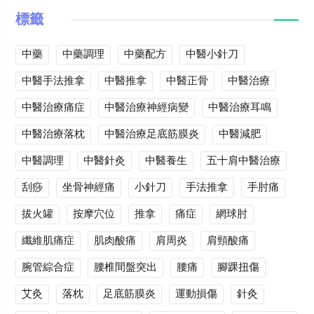
標籤
中藥
中藥調理
中藥配方
中醫小針刀
中醫手法推拿
中醫推拿
中醫正骨
中醫治療
中醫治療痛症
中醫治療神經病變
中醫治療耳鳴
中醫治療落枕
中醫治療足底筋膜炎
中醫減肥
中醫調理
中醫針灸
中醫養生
五十肩中醫治療
刮痧
坐骨神經痛
小針刀
手法推拿
手肘痛
拔火罐
按摩穴位
推拿
痛症
網球肘
纖維肌痛症
肌肉酸痛
肩周炎
肩頸酸痛
腕管綜合症
腰椎間盤突出
腰痛
腳踝扭傷
艾灸
落枕
足底筋膜炎
運動損傷
針灸