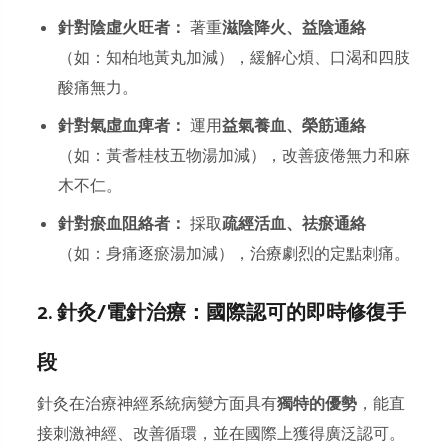
針對陰虛火旺者：
著重
滋陰降火、益陰通絡
（如：知柏地黃丸加減），緩解心煩、口渴和四肢
酸痛無力。
針對氣虛血痺者：
運用
益氣養血、榮筋通絡
（如：黃耆桂枝五物湯加減），改善疲倦無力和麻
木不仁。
針對瘀血阻絡者：
採取
疏經活血、祛瘀通絡
（如：身痛逐瘀湯加減），治療劇烈的定點刺痛。
2. 針灸/電針治療：國際認可的即時修復手
段
針灸在治療神經系統病變方面具有
獨特的優勢
，能直
接刺激神經、改善循環，並在國際上獲得廣泛認可。