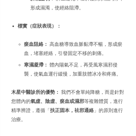
形成濕濁，使經絡阻滯。
標實（症狀表現）：
瘀血阻絡：
高血糖導致血脈黏滯不暢，形成瘀
血，堵塞經絡，引發固定不移的刺痛。
寒濕凝滯：
體內陽氣不足，再受風寒濕邪侵
襲，使氣血運行緩慢，加重肢體冰冷和疼痛。
木星中醫診所的優勢：
我們不會單純降糖，而是針對
您體內的
氣虛、陰虛、瘀血或濕邪
等複雜體質，進行
精準辨證，遵循「
扶正固本，祛邪通絡
」的原則進行
治療。