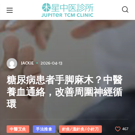
2026-04-13
JACKIE
糖尿病患者手脚麻木？中醫
養血通絡，改善周圍神經循
環
中醫艾灸
手法推拿
針灸/溫針灸/小針刀
467