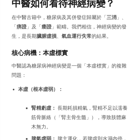
中醫如何看待神經病變？
在中醫古籍中，糖尿病及其併發症歸屬於「
三消
」、
「
痹證
」及「
痿證
」範疇。我們相信，神經病變的發
生，是長期
臟腑虛損
、
氣血運行失常
的結果。
核心病機：本虛標實
中醫認為糖尿病神經病變是一個「本虛標實」的複雜
問題：
本虛（根本虛弱）：
腎精虧虛：
長期耗損精氣，腎精不足以濡養
筋骨脈絡（「腎主骨生髓」），導致肢體麻
木無力。
脾氣虛弱：
脾主運化，若脾虛則水濕內停，