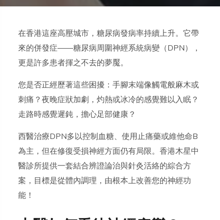
在香港這座高壓城市，糖尿病發病率持續上升。它帶
來的併發症——糖尿病周圍神經系統病變（DPN），
更是許多患者揮之不去的夢魘。
您是否正經歷著這些困擾：手腳末端像觸電般麻木或
刺痛？夜晚症狀加劇，灼熱或冰冷的感覺難以入眠？
走路時感覺遲鈍，擔心足部健康？
西醫治療DPN多以控制血糖、使用止痛藥或維他命B
為主，但在修復受損神經方面仍有局限。香港木星中
醫診所提供一套結合辨證論治與針灸活絡的綜合方
案，目標是從體內調理，由根本上改善您的神經功
能！