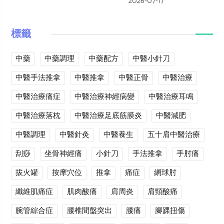
2026-07-17
標籤
中藥
中藥調理
中藥配方
中醫小針刀
中醫手法推拿
中醫推拿
中醫正骨
中醫治療
中醫治療痛症
中醫治療神經病變
中醫治療耳鳴
中醫治療落枕
中醫治療足底筋膜炎
中醫減肥
中醫調理
中醫針灸
中醫養生
五十肩中醫治療
刮痧
坐骨神經痛
小針刀
手法推拿
手肘痛
拔火罐
按摩穴位
推拿
痛症
網球肘
纖維肌痛症
肌肉酸痛
肩周炎
肩頸酸痛
腕管綜合症
腰椎間盤突出
腰痛
腳踝扭傷