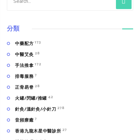
分類
173
中藥配方
28
中醫艾灸
172
手法推拿
7
排毒服務
28
正骨易脊
42
火罐/閃罐/推罐
278
針灸/溫針灸/小針刀
7
⾳頻療癒
27
香港九龍木星中醫診所