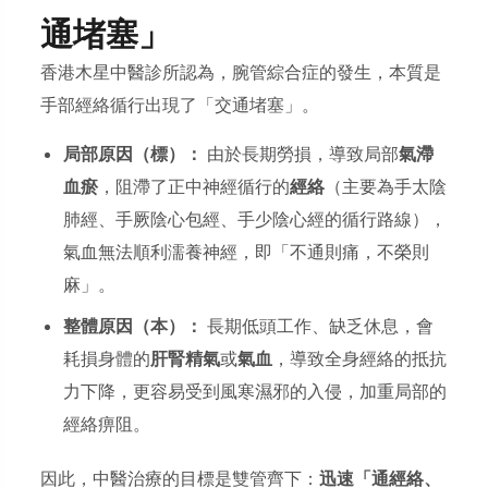
通堵塞」
香港木星中醫診所認為，腕管綜合症的發生，本質是
手部經絡循行出現了「交通堵塞」。
局部原因（標）：
由於長期勞損，導致局部
氣滯
血瘀
，阻滯了正中神經循行的
經絡
（主要為手太陰
肺經、手厥陰心包經、手少陰心經的循行路線），
氣血無法順利濡養神經，即「不通則痛，不榮則
麻」。
整體原因（本）：
長期低頭工作、缺乏休息，會
耗損身體的
肝腎精氣
或
氣血
，導致全身經絡的抵抗
力下降，更容易受到風寒濕邪的入侵，加重局部的
經絡痹阻。
因此，中醫治療的目標是雙管齊下：
迅速「通經絡、