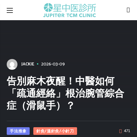
2026-03-09
JACKIE
告別麻木夜醒！中醫如何
「疏通經絡」根治腕管綜合
症（滑鼠手）？
手法推拿
針灸/溫針灸/小針刀
471