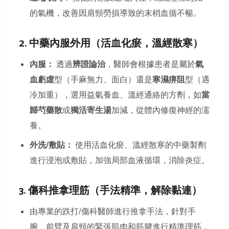
的氣機，改善因肩頸勞損導致的末梢血循不暢。
2. 中藥內服外用（活血化瘀，溫經散寒）
內服：
透過
辨證論治
，醫師會根據患者是屬於
氣
血虧虛
型（手麻無力、面白）還是
寒濕痹阻
型（遇
冷加重），選用益氣養血、溫經通絡的方劑，如
當
歸芍藥散
或
獨活寄生湯
加減，從體內修復神經的濡
養。
外洗/敷貼：
使用活血化瘀、溫經散寒的中藥製劑
進行浸泡或敷貼，加強局部血液循環，消除炎症。
3. 傷科推拿理筋（手法精準，解除黏連）
由專業的跌打/傷科醫師進行推拿手法，針對手
腕、前臂及肩頸的緊張肌肉和筋腱進行精準理筋，