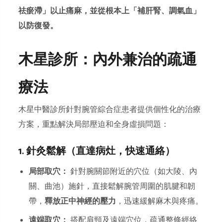
祛瘀滯」以止痛麻，並從根本上「補肝腎、調氣血」
以防復發。
木星診所：內外兼治的疏通
療法
木星中醫診所針對腕管綜合症患者提供個性化的治療
方案，重點解決局部壓迫和全身虛損問題：
1. 針灸鬆解（直達病灶，快速通絡）
局部取穴：
針對腕關節附近的穴位（如大陵、內
關、曲池）施針，直接鬆解腕管周圍的肌腱和韌
帶，
釋放正中神經的壓力
，迅速緩解麻木與疼痛。
遠端取穴：
搭配肩頸及遠端穴位，疏通整條經絡