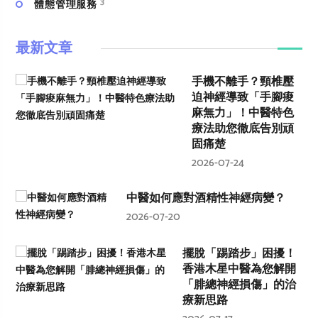
3
體態管理服務
最新文章
手機不離手？頸椎壓
迫神經導致「手腳痠
麻無力」！中醫特色
療法助您徹底告別頑
固痛楚
2026-07-24
中醫如何應對酒精性神經病變？
2026-07-20
擺脫「踢踏步」困擾！
香港木星中醫為您解開
「腓總神經損傷」的治
療新思路