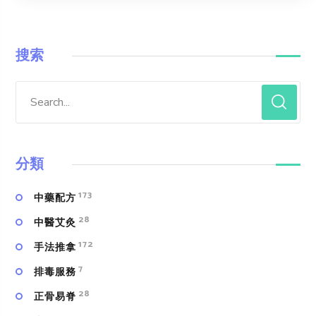
搜索
分類
173
中藥配方
28
中醫艾灸
172
手法推拿
7
排毒服務
28
正骨易脊