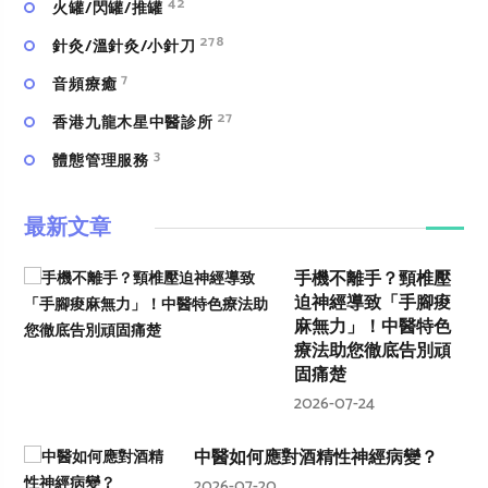
42
火罐/閃罐/推罐
278
針灸/溫針灸/小針刀
7
⾳頻療癒
27
香港九龍木星中醫診所
3
體態管理服務
最新文章
手機不離手？頸椎壓
迫神經導致「手腳痠
麻無力」！中醫特色
療法助您徹底告別頑
固痛楚
2026-07-24
中醫如何應對酒精性神經病變？
2026-07-20