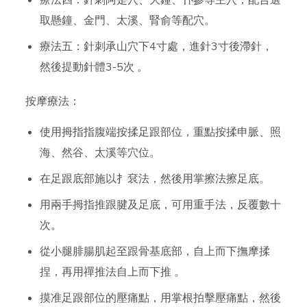
療法四：針刺阿是穴、大鐘、仆參等主穴，配合選
取懸鐘、金門、太溪、腎俞等配穴。
療法五：針刺承山穴下4寸處，進針3寸後滯針，
然後提動針體3-5次 。
按摩療法：
使用拇指指腹端按揉足跟部位，重點按揉申脈、照
海、然谷、太溪等穴位。
在足跟底部施以扌袞法，然後用掌擦法擦足底。
用兩手拇指推跟腱及足底，可用重手法，反覆數十
次。
從小腿腓腸肌起至跟骨基底部，自上而下撫摩揉
捏，再用禪推法自上而下推 。
摸准足跟部位的壓痛點，用掌根拍擊壓痛點，然後