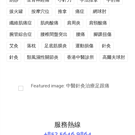
刮痧
坐骨神經痛
小針刀
手法推拿
手肘痛
拔火罐
按摩穴位
推拿
痛症
網球肘
纖維肌痛症
肌肉酸痛
肩周炎
肩頸酸痛
腕管綜合症
腰椎間盤突出
腰痛
腳踝扭傷
艾灸
落枕
足底筋膜炎
運動損傷
針灸
針灸
類風濕性關節炎
香港中醫診所
高爾夫球肘
服務熱線
+852 5646 9864