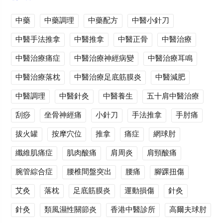
中藥
中藥調理
中藥配方
中醫小針刀
中醫手法推拿
中醫推拿
中醫正骨
中醫治療
中醫治療痛症
中醫治療神經病變
中醫治療耳鳴
中醫治療落枕
中醫治療足底筋膜炎
中醫減肥
中醫調理
中醫針灸
中醫養生
五十肩中醫治療
刮痧
坐骨神經痛
小針刀
手法推拿
手肘痛
拔火罐
按摩穴位
推拿
痛症
網球肘
纖維肌痛症
肌肉酸痛
肩周炎
肩頸酸痛
腕管綜合症
腰椎間盤突出
腰痛
腳踝扭傷
艾灸
落枕
足底筋膜炎
運動損傷
針灸
針灸
類風濕性關節炎
香港中醫診所
高爾夫球肘