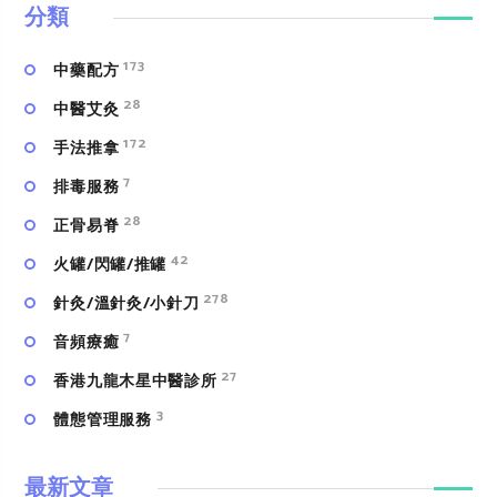
分類
173
中藥配方
28
中醫艾灸
172
手法推拿
7
排毒服務
28
正骨易脊
42
火罐/閃罐/推罐
278
針灸/溫針灸/小針刀
7
⾳頻療癒
27
香港九龍木星中醫診所
3
體態管理服務
最新文章