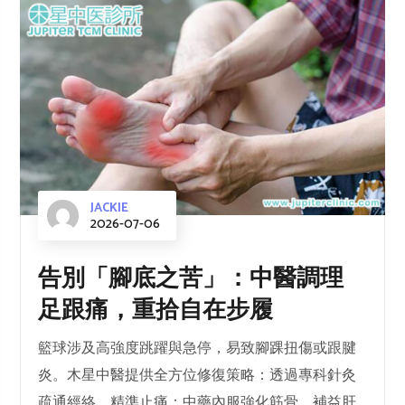
JACKIE
2026-07-06
告別「腳底之苦」：中醫調理
足跟痛，重拾自在步履
籃球涉及高強度跳躍與急停，易致腳踝扭傷或跟腱
炎。木星中醫提供全方位修復策略：透過專科針灸
疏通經絡、精準止痛；中藥內服強化筋骨、補益肝