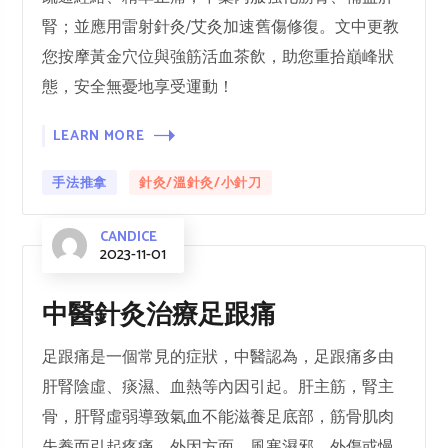
腎；並應用雷射針灸/艾灸加速舊傷修復。文中更教
您按摩黃金穴位與強筋活血茶飲，助您重拾巔峰狀
態，安全無憂地享受運動！
LEARN MORE
手法推拿
針灸/溫針灸/小針刀
CANDICE
2023-11-01
中醫針灸治療足跟痛
足跟痛是一個常見的症狀，中醫認為，足跟痛多由
肝腎陰虛、痰濕、血熱等內因引起。肝主筋，腎主
骨，肝腎虛弱導致氣血不能滋養足底部，筋骨肌肉
失養而引起疼痛。外因方面，風寒濕邪、外傷或慢