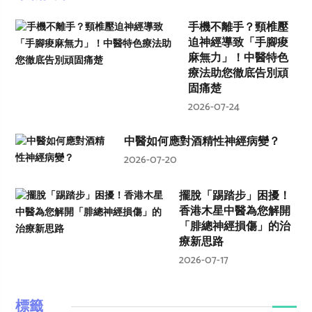
手機不離手？頸椎壓
迫神經導致「手腳痠
麻無力」！中醫特色
療法助您徹底告別頑
固痛楚
2026-07-24
中醫如何應對酒精性神經病變？
2026-07-20
擺脫「踢踏步」困擾！
香港木星中醫為您解開
「腓總神經損傷」的治
療新思路
2026-07-17
標籤