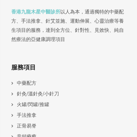
香港九龍木星中醫診所
以人為本，通過獨特的中藥配
方、手法推拿、針艾並施、運動伸展、心靈治療等養
生項目的服務，達到全方位、針對性、見效快、純自
然療法的亞健康調理項目
服務項目
中藥配方
針灸/溫針灸/小針刀
火罐/閃罐/推罐
手法推拿
正骨易脊
⾳頻療癒