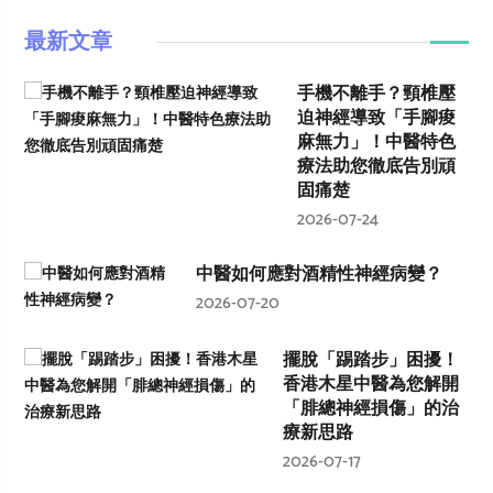
最新文章
手機不離手？頸椎壓
迫神經導致「手腳痠
麻無力」！中醫特色
療法助您徹底告別頑
固痛楚
2026-07-24
中醫如何應對酒精性神經病變？
2026-07-20
擺脫「踢踏步」困擾！
香港木星中醫為您解開
「腓總神經損傷」的治
療新思路
2026-07-17