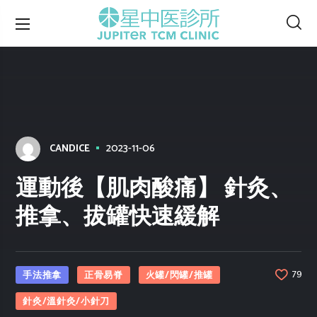
2023-11-06
CANDICE
運動後【肌肉酸痛】 針灸、
推拿、拔罐快速緩解
手法推拿
正骨易脊
火罐/閃罐/推罐
79
針灸/溫針灸/小針刀