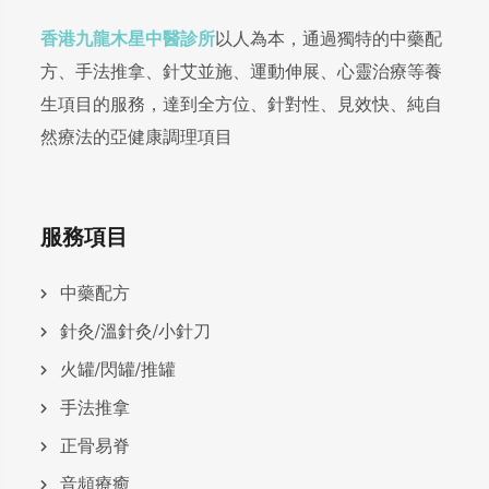
香港九龍木星中醫診所
以人為本，通過獨特的中藥配
方、手法推拿、針艾並施、運動伸展、心靈治療等養
生項目的服務，達到全方位、針對性、見效快、純自
然療法的亞健康調理項目
服務項目
中藥配方
針灸/溫針灸/小針刀
火罐/閃罐/推罐
手法推拿
正骨易脊
⾳頻療癒