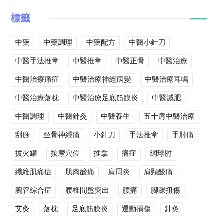
標籤
中藥
中藥調理
中藥配方
中醫小針刀
中醫手法推拿
中醫推拿
中醫正骨
中醫治療
中醫治療痛症
中醫治療神經病變
中醫治療耳鳴
中醫治療落枕
中醫治療足底筋膜炎
中醫減肥
中醫調理
中醫針灸
中醫養生
五十肩中醫治療
刮痧
坐骨神經痛
小針刀
手法推拿
手肘痛
拔火罐
按摩穴位
推拿
痛症
網球肘
纖維肌痛症
肌肉酸痛
肩周炎
肩頸酸痛
腕管綜合症
腰椎間盤突出
腰痛
腳踝扭傷
艾灸
落枕
足底筋膜炎
運動損傷
針灸