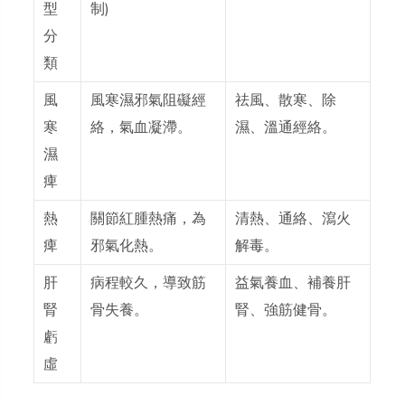
型
制)
分
類
風
風寒濕邪氣阻礙經
祛風、散寒、除
寒
絡，氣血凝滯。
濕、溫通經絡。
濕
痺
熱
關節紅腫熱痛，為
清熱、通絡、瀉火
痺
邪氣化熱。
解毒。
肝
病程較久，導致筋
益氣養血、補養肝
腎
骨失養。
腎、強筋健骨。
虧
虛