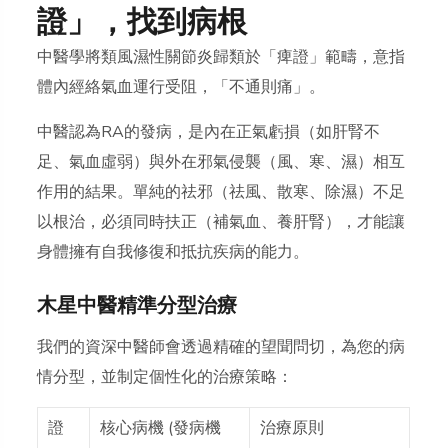
證」，找到病根
中醫學將類風濕性關節炎歸類於「痺證」範疇，意指
體內經絡氣血運行受阻，
「不通則痛」
。
中醫認為RA的發病，是內在
正氣虧損
（如肝腎不
足、氣血虛弱）與外在
邪氣侵襲
（風、寒、濕）相互
作用的結果。單純的祛邪（祛風、散寒、除濕）不足
以根治，必須同時
扶正
（補氣血、養肝腎），才能讓
身體擁有自我修復和抵抗疾病的能力。
木星中醫精準分型治療
我們的資深中醫師會透過精確的望聞問切，為您的病
情分型，並制定個性化的治療策略：
證
核心病機 (發病機
治療原則