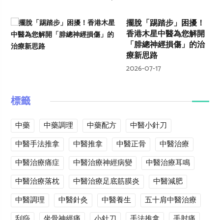
擺脫「踢踏步」困擾！
香港木星中醫為您解開
「腓總神經損傷」的治
療新思路
2026-07-17
標籤
中藥
中藥調理
中藥配方
中醫小針刀
中醫手法推拿
中醫推拿
中醫正骨
中醫治療
中醫治療痛症
中醫治療神經病變
中醫治療耳鳴
中醫治療落枕
中醫治療足底筋膜炎
中醫減肥
中醫調理
中醫針灸
中醫養生
五十肩中醫治療
刮痧
坐骨神經痛
小針刀
手法推拿
手肘痛