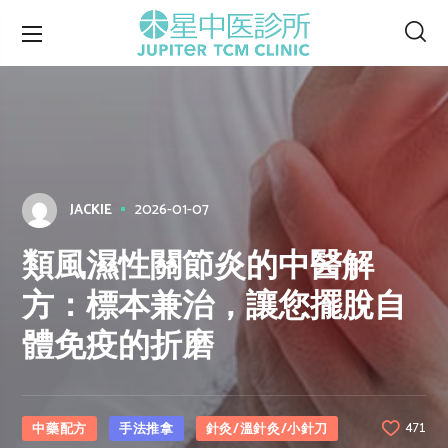
2026-01-07
JACKIE
類風濕性關節炎的中醫解
方：標本兼治，讓您擺脫自
體免疫的折磨
中藥配方
手法推拿
針灸/溫針灸/小針刀
471