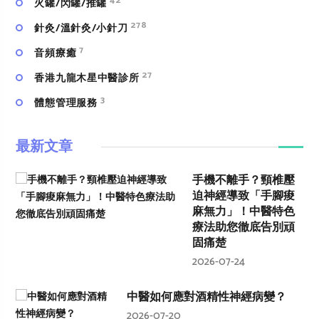
42
火罐/閃罐/推罐
278
針灸/溫針灸/小針刀
7
⾳頻療癒
27
香港九龍木星中醫診所
3
體態管理服務
最新文章
手機不離手？頸椎壓
迫神經導致「手腳痠
麻無力」！中醫特色
療法助您徹底告別頑
固痛楚
2026-07-24
中醫如何應對酒精性神經病變？
2026-07-20