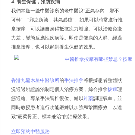
4. 養生保健，預防疾病
我們常聽一些中醫診所的老中醫說“正氣存內，邪不
可幹”，“邪之所湊，其氣必虛”。如果可以時常進行推
拿按摩，可以讓自身得抵抗疾力增強。可以治療免疫
力差，變態反應性疾病等。即使是健康的人群。經過
推拿按摩，也可以起到養生保健的效果。
香港九龍木星中醫診所
的
手法推拿
將根據患者整體狀
況通過辨證論治制定個人治療方案，綜合推拿
拔罐
理
筋通絡、專業手法調椎復位、輔以
針
藥
調理氣血，並
同時教授患者進行功能鍛練以加強和鞏固療效，以達
致“筋柔骨正、標本兼治”的治療效果。
立即預約中醫服務