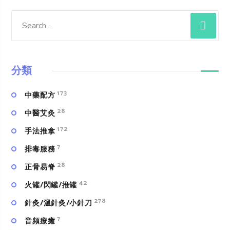
分類
173
中藥配方
28
中醫艾灸
172
手法推拿
7
排毒服務
28
正骨易脊
42
火罐/閃罐/推罐
278
針灸/溫針灸/小針刀
7
⾳頻療癒