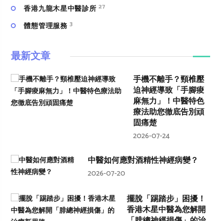
27
香港九龍木星中醫診所
3
體態管理服務
最新文章
手機不離手？頸椎壓
迫神經導致「手腳痠
麻無力」！中醫特色
療法助您徹底告別頑
固痛楚
2026-07-24
中醫如何應對酒精性神經病變？
2026-07-20
擺脫「踢踏步」困擾！
香港木星中醫為您解開
「腓總神經損傷」的治