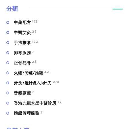
分類
173
中藥配方
28
中醫艾灸
172
手法推拿
7
排毒服務
28
正骨易脊
42
火罐/閃罐/推罐
278
針灸/溫針灸/小針刀
7
⾳頻療癒
27
香港九龍木星中醫診所
3
體態管理服務