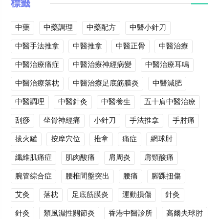
標籤
中藥
中藥調理
中藥配方
中醫小針刀
中醫手法推拿
中醫推拿
中醫正骨
中醫治療
中醫治療痛症
中醫治療神經病變
中醫治療耳鳴
中醫治療落枕
中醫治療足底筋膜炎
中醫減肥
中醫調理
中醫針灸
中醫養生
五十肩中醫治療
刮痧
坐骨神經痛
小針刀
手法推拿
手肘痛
拔火罐
按摩穴位
推拿
痛症
網球肘
纖維肌痛症
肌肉酸痛
肩周炎
肩頸酸痛
腕管綜合症
腰椎間盤突出
腰痛
腳踝扭傷
艾灸
落枕
足底筋膜炎
運動損傷
針灸
針灸
類風濕性關節炎
香港中醫診所
高爾夫球肘