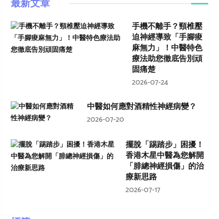
最新文章
手機不離手？頸椎壓
迫神經導致「手腳痠
麻無力」！中醫特色
療法助您徹底告別頑
固痛楚
2026-07-24
中醫如何應對酒精性神經病變？
2026-07-20
擺脫「踢踏步」困擾！
香港木星中醫為您解開
「腓總神經損傷」的治
療新思路
2026-07-17