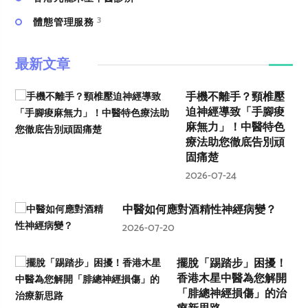
3
體態管理服務
最新文章
手機不離手？頸椎壓
迫神經導致「手腳痠
麻無力」！中醫特色
療法助您徹底告別頑
固痛楚
2026-07-24
中醫如何應對酒精性神經病變？
2026-07-20
擺脫「踢踏步」困擾！
香港木星中醫為您解開
「腓總神經損傷」的治