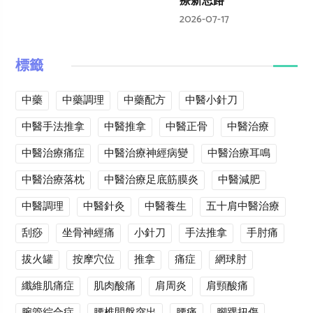
療新思路
2026-07-17
標籤
中藥
中藥調理
中藥配方
中醫小針刀
中醫手法推拿
中醫推拿
中醫正骨
中醫治療
中醫治療痛症
中醫治療神經病變
中醫治療耳鳴
中醫治療落枕
中醫治療足底筋膜炎
中醫減肥
中醫調理
中醫針灸
中醫養生
五十肩中醫治療
刮痧
坐骨神經痛
小針刀
手法推拿
手肘痛
拔火罐
按摩穴位
推拿
痛症
網球肘
纖維肌痛症
肌肉酸痛
肩周炎
肩頸酸痛
腕管綜合症
腰椎間盤突出
腰痛
腳踝扭傷