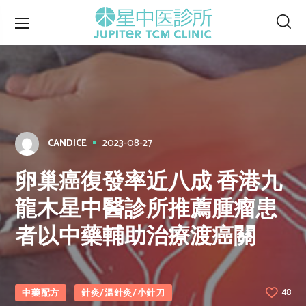
2023-08-27
CANDICE
卵巢癌復發率近八成 香港九
龍木星中醫診所推薦腫瘤患
者以中藥輔助治療渡癌關
中藥配方
針灸/溫針灸/小針刀
48