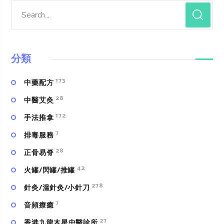
分類
173
中藥配方
28
中醫艾灸
172
手法推拿
7
排毒服務
28
正骨易脊
42
火罐/閃罐/推罐
278
針灸/溫針灸/小針刀
7
⾳頻療癒
27
香港九龍木星中醫診所