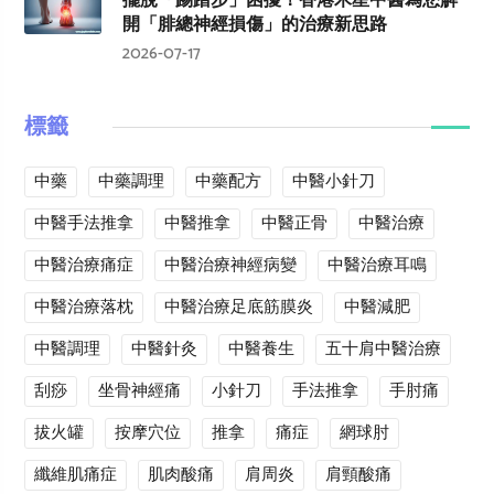
擺脫「踢踏步」困擾！香港木星中醫為您解
開「腓總神經損傷」的治療新思路
2026-07-17
標籤
中藥
中藥調理
中藥配方
中醫小針刀
中醫手法推拿
中醫推拿
中醫正骨
中醫治療
中醫治療痛症
中醫治療神經病變
中醫治療耳鳴
中醫治療落枕
中醫治療足底筋膜炎
中醫減肥
中醫調理
中醫針灸
中醫養生
五十肩中醫治療
刮痧
坐骨神經痛
小針刀
手法推拿
手肘痛
拔火罐
按摩穴位
推拿
痛症
網球肘
纖維肌痛症
肌肉酸痛
肩周炎
肩頸酸痛