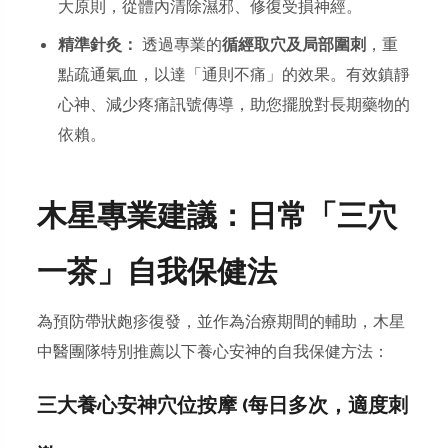
大原則，從體內清除濕邪、修復受損神經。
精準針灸：
透過專業的
循經取穴及局部圍刺
，重
點疏通氣血，以達「通則不痛」的效果。有效鎮靜
心神、減少疼痛訊號傳導，助您擺脫對長期藥物的
依賴。
木星專業建議：日常「三穴
一茶」自我保健法
為預防帶狀皰疹復發，並作為治療期間的輔助，木星
中醫團隊特別推薦以下養心安神的自我保健方法：
三大養心安神穴位按摩 (每日多次，適度刺