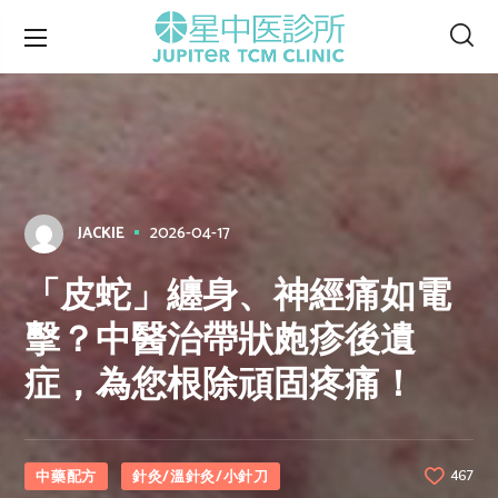
2026-04-17
JACKIE
「皮蛇」纏身、神經痛如電
擊？中醫治帶狀皰疹後遺
症，為您根除頑固疼痛！
中藥配方
針灸/溫針灸/小針刀
467