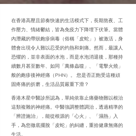
在香港高壓且節奏快速的生活模式下，長期熬夜、工
作壓力、情緒鬱結，皆為免疫力下降埋下伏筆。當體
內潛藏的帶狀皰疹病毒（俗稱「皮蛇」）被激活，身
體會出現令人難以忍受的灼熱和刺痛。然而，最讓人
恐懼的，並非表面的水泡，而是水泡消退後，那種持
續數月甚至數年、如同「萬條蟲噬」、「電擊火燒」
般的皰疹後神經痛（PHN）。 您是否正飽受這種頑
固疼痛的折磨，生活品質嚴重下滑？
香港木星中醫診所認為，單純依靠止痛藥物難以根治
這類複雜的神經痛。中醫強調整體調治，透過精準的
「辨證施治」，能從根源的「心火」、「濕熱」入
手，為您徹底擺脫「皮蛇」的糾纏，重拾健康無痛的
生活。