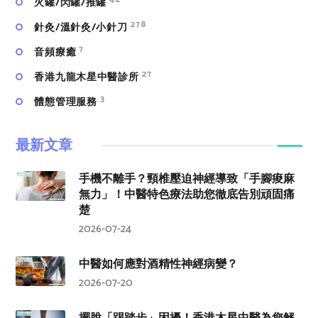
火罐/閃罐/推罐
278
針灸/溫針灸/小針刀
7
⾳頻療癒
27
香港九龍木星中醫診所
3
體態管理服務
最新文章
手機不離手？頸椎壓迫神經導致「手腳痠麻
無力」！中醫特色療法助您徹底告別頑固痛
楚
2026-07-24
中醫如何應對酒精性神經病變？
2026-07-20