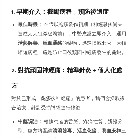
1. 早期介入：截斷病程，預防後遺症
最佳時機：
在帶狀皰疹發作初期（神經發炎尚未
造成太大組織破壞前），中醫應當立即介入，運用
清熱解毒、活血通絡
的藥物，迅速撲滅邪火，大幅
縮短病程，這是防止日後頑固神經痛發生的關鍵。
2. 對抗頑固神經痛：精準針灸＋個人化處
方
對於已形成「皰疹後神經痛」的患者，我們會採取複
合治療，針對受損神經進行修復：
中藥調治：
根據患者的舌脈、疼痛性質，辨證分
型。處方將圍繞
清瀉餘毒、活血化瘀、養血安神
三