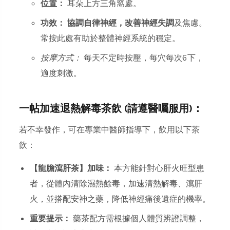
位置：
耳朵上方三角窩處。
功效：
協調自律神經，改善神經失調
及焦慮。
常按此處有助於整體神經系統的穩定。
按摩方式：
每天不定時按壓，每穴每次6下，
適度刺激。
一帖加速退熱解毒茶飲 (請遵醫囑服用)：
若不幸發作，可在專業中醫師指導下，飲用以下茶
飲：
【龍膽瀉肝茶】加味：
本方能針對心肝火旺型患
者，從體內清除濕熱餘毒，加速清熱解毒、瀉肝
火，並搭配安神之藥，降低神經痛後遺症的機率。
重要提示：
藥茶配方需根據個人體質辨證調整，