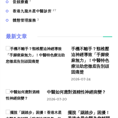
7
⾳頻療癒
27
香港九龍木星中醫診所
3
體態管理服務
最新文章
手機不離手？頸椎壓
迫神經導致「手腳痠
麻無力」！中醫特色
療法助您徹底告別頑
固痛楚
2026-07-24
中醫如何應對酒精性神經病變？
2026-07-20
擺脫「踢踏步」困擾！