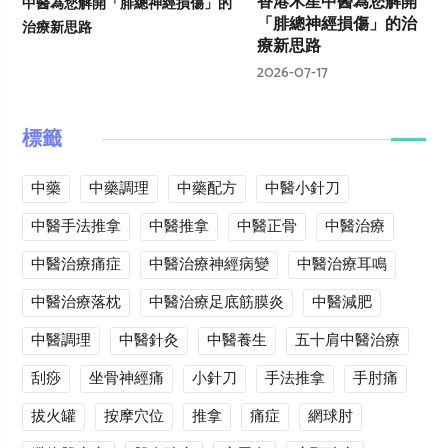
香港木星中醫為您解開
「腓總神經損傷」的治
療新思路
2026-07-17
標籤
中藥
中藥調理
中藥配方
中醫小針刀
中醫手法推拿
中醫推拿
中醫正骨
中醫治療
中醫治療痛症
中醫治療神經病變
中醫治療耳鳴
中醫治療落枕
中醫治療足底筋膜炎
中醫減肥
中醫調理
中醫針灸
中醫養生
五十肩中醫治療
刮痧
坐骨神經痛
小針刀
手法推拿
手肘痛
拔火罐
按摩穴位
推拿
痛症
網球肘