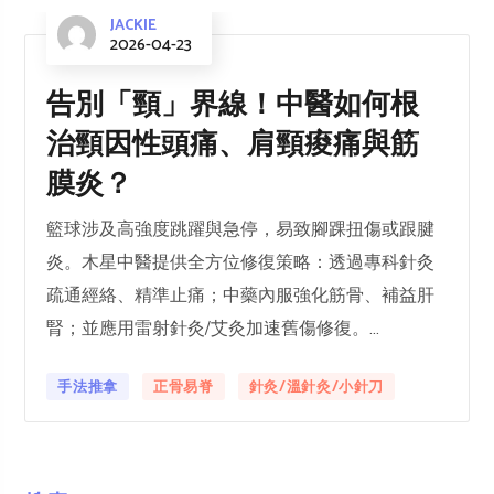
JACKIE
2026-04-23
告別「頸」界線！中醫如何根
治頸因性頭痛、肩頸痠痛與筋
膜炎？
籃球涉及高強度跳躍與急停，易致腳踝扭傷或跟腱
炎。木星中醫提供全方位修復策略：透過專科針灸
疏通經絡、精準止痛；中藥內服強化筋骨、補益肝
腎；並應用雷射針灸/艾灸加速舊傷修復。...
手法推拿
正骨易脊
針灸/溫針灸/小針刀