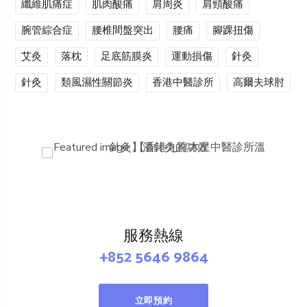
纖維肌痛症
肌肉酸痛
肩周炎
肩頸酸痛
腕管綜合症
腰椎間盤突出
腰痛
腳踝扭傷
艾灸
落枕
足底筋膜炎
運動損傷
針灸
針灸
類風濕性關節炎
香港中醫診所
高爾夫球肘
服務熱線
+852 5646 9864
立即預約