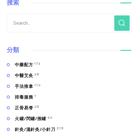
搜索
分類
173
中藥配方
28
中醫艾灸
172
手法推拿
7
排毒服務
28
正骨易脊
42
火罐/閃罐/推罐
278
針灸/溫針灸/小針刀