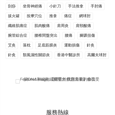
刮痧
坐骨神經痛
小針刀
手法推拿
手肘痛
拔火罐
按摩穴位
推拿
痛症
網球肘
纖維肌痛症
肌肉酸痛
肩周炎
肩頸酸痛
腕管綜合症
腰椎間盤突出
腰痛
腳踝扭傷
艾灸
落枕
足底筋膜炎
運動損傷
針灸
針灸
類風濕性關節炎
香港中醫診所
高爾夫球肘
服務熱線