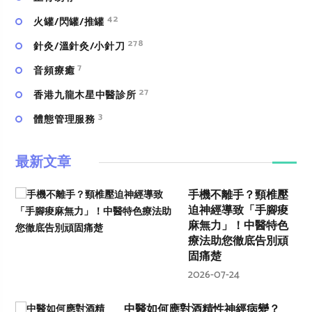
42
火罐/閃罐/推罐
278
針灸/溫針灸/小針刀
7
⾳頻療癒
27
香港九龍木星中醫診所
3
體態管理服務
最新文章
手機不離手？頸椎壓
迫神經導致「手腳痠
麻無力」！中醫特色
療法助您徹底告別頑
固痛楚
2026-07-24
中醫如何應對酒精性神經病變？