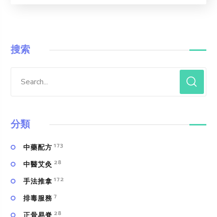
搜索
分類
173
中藥配方
28
中醫艾灸
172
手法推拿
7
排毒服務
28
正骨易脊